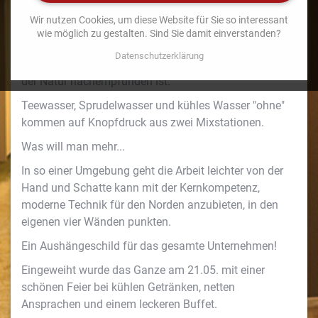
M
l
großzügigen sanitären Anlagen.
a
l
Wir nutzen Cookies, um diese Website für Sie so interessant
r
Die Arbeitsplatzbeleuchtung bietet mit einer HCL-
wie möglich zu gestalten. Sind Sie damit einverstanden?
k
Steuerung (human centric light) einen
e
Datenschutzerklärung
Weißfarbwechsel, der dem nätürlichen Lichtwechsel in
t
der Natur nachempfunden ist.
i
n
Teewasser, Sprudelwasser und kühles Wasser "ohne"
g
kommen auf Knopfdruck aus zwei Mixstationen.
Was will man mehr...
In so einer Umgebung geht die Arbeit leichter von der
Hand und Schatte kann mit der Kernkompetenz,
moderne Technik für den Norden anzubieten, in den
eigenen vier Wänden punkten.​
Ein Aushängeschild für das gesamte Unternehmen!
Eingeweiht wurde das Ganze am 21.05. mit einer
schönen Feier bei kühlen Getränken, netten
Ansprachen und einem leckeren Buffet.