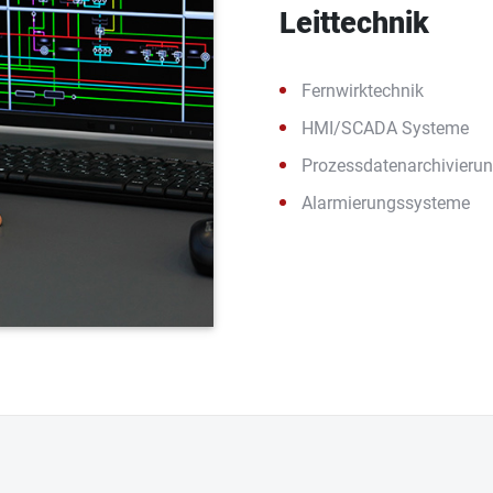
Leittechnik
Fernwirktechnik
HMI/SCADA Systeme
Prozessdatenarchivieru
Alarmierungssysteme