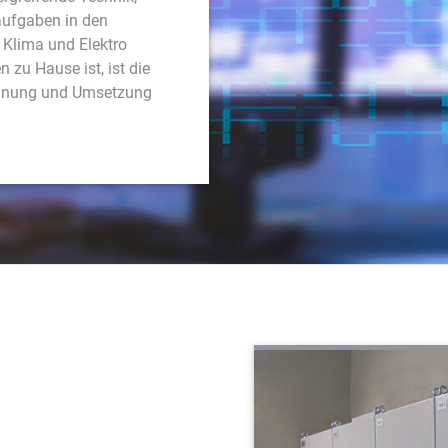
k
aufgaben in den
e
 Klima und Elektro
t
 zu Hause ist, ist die
i
n
lanung und Umsetzung
g