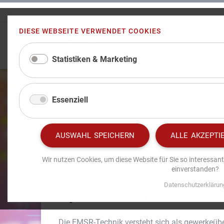
DIESE WEBSEITE VERWENDET COOKIES
Statistiken & Marketing
Essenziell
Schatte
Leistungen
EMSR-Technik
AUSWAHL SPEICHERN
ALLE AKZEPTI
Wir nutzen Cookies, um diese Website für Sie so interessant
EMSR-Technik
einverstanden?
Datenschutzerklärun
Optimierte Prozesslösu
Die EMSR-Technik versteht sich als gewerkeübe