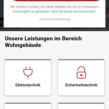
M
l
Dank bester Ausbildung in einem erfahrenen Team ist
a
l
Wir nutzen Cookies, um diese Website für Sie so interessant
Otto Schatte in der Lage, all diesen Erfordernissen
r
wie möglich zu gestalten. Sind Sie damit einverstanden?
k
gerecht zu werden.
e
Datenschutzerklärung
t
i
n
Unsere Leistungen im Bereich
g
Wohngebäude
Elektrotechnik
Sicherheitstechnik